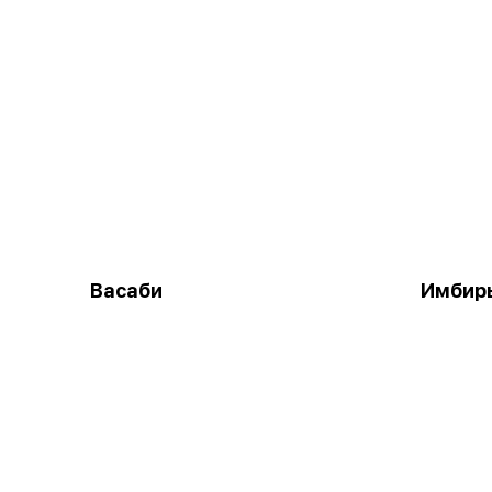
Васаби
Имбир