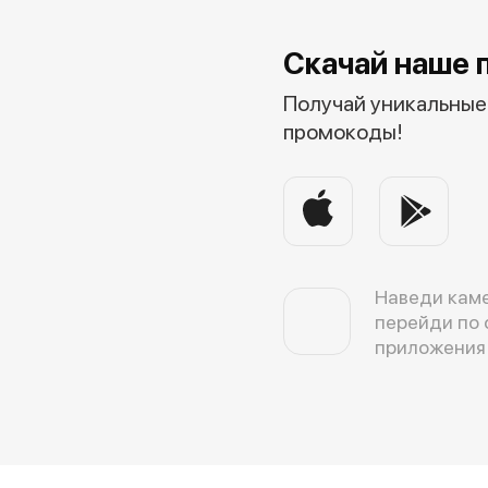
Скачай наше 
Получай уникальные 
промокоды!
Наведи каме
перейди по 
приложения