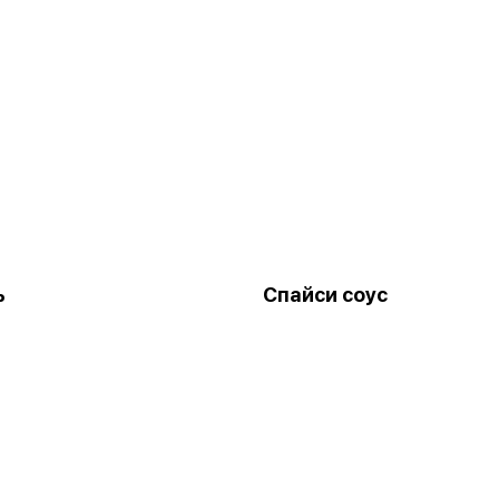
ь
Спайси соус