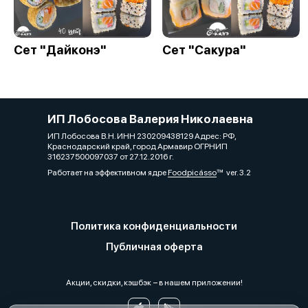
Сет "Дайконэ"
Сет "Сакура"
ИП Лобосова Валерия Николаевна
ИП Лобосова В.Н. ИНН 230209438129 Адрес: РФ,
Краснодарский край, город Армавир ОГРНИП
316237500097037 от 27.12.2016 г.
Работает на эффективном ядре
Foodpicásso
ver. 3.2
Политика конфиденциальности
Публичная оферта
Акции, скидки, кэшбэк − в нашем приложении!