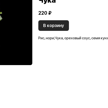
Чука
220 ₽
В корзину
Рис, нори,Чука, ореховый соус, семя кун