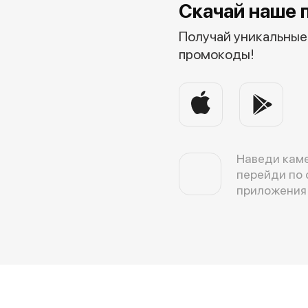
Скачай наше 
Получай уникальные 
промокоды!
Наведи каме
перейди по 
приложения