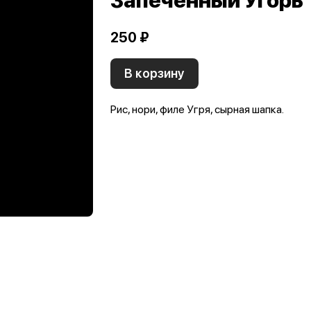
Запеченный Угорь
250 ₽
В корзину
Рис, нори, филе Угря, сырная шапка.