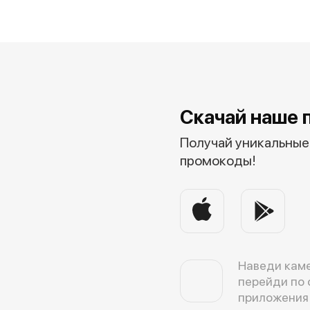
Скачай наше 
Получай уникальные 
промокоды!
Наведи каме
перейди по 
приложения