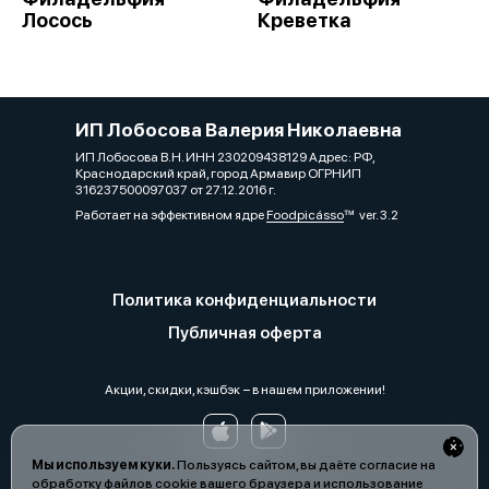
Лосось
Креветка
ИП Лобосова Валерия Николаевна
ИП Лобосова В.Н. ИНН 230209438129 Адрес: РФ,
Краснодарский край, город Армавир ОГРНИП
316237500097037 от 27.12.2016 г.
Работает на эффективном ядре
Foodpicásso
ver. 3.2
Политика конфиденциальности
Публичная оферта
Акции, скидки, кэшбэк − в нашем приложении!
Мы используем куки.
Пользуясь сайтом, вы даёте согласие на
обработку файлов cookie вашего браузера и использование