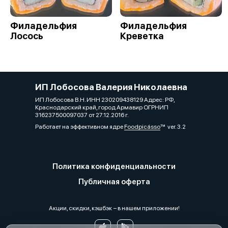
Филадельфия
Филадельфия
Лосось
Креветка
ИП Лобосова Валерия Николаевна
ИП Лобосова В.Н. ИНН 230209438129 Адрес: РФ,
Краснодарский край, город Армавир ОГРНИП
316237500097037 от 27.12.2016 г.
Работает на эффективном ядре
Foodpicásso
ver. 3.2
Политика конфиденциальности
Публичная оферта
Акции, скидки, кэшбэк − в нашем приложении!